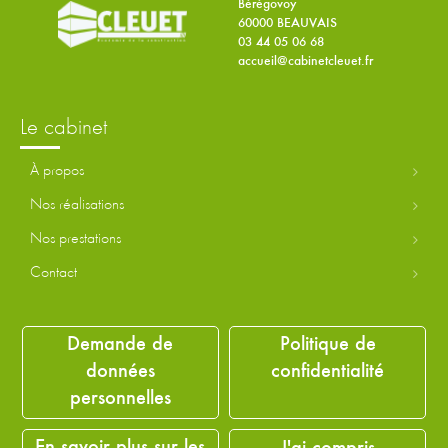
Bérégovoy
60000 BEAUVAIS
03 44 05 06 68
accueil@cabinetcleuet.fr
le cabinet
à propos
nos réalisations
nos prestations
contact
découvrir le groupe
Demande de
Politique de
données
confidentialité
découvrir la
BU
É
conomie de la construction
personnelles
carrières