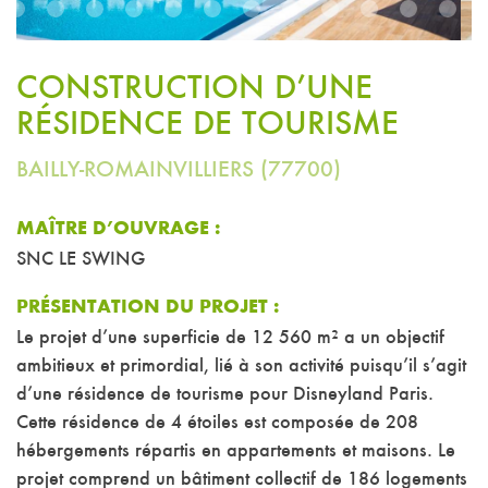
3
4
5
6
7
8
9
10
11
12
13
14
CONSTRUCTION D’UNE
RÉSIDENCE DE TOURISME
BAILLY-ROMAINVILLIERS (77700)
MAÎTRE D’OUVRAGE :
SNC LE SWING
PRÉSENTATION DU PROJET :
Le projet d’une superficie de 12 560 m² a un objectif
ambitieux et primordial, lié à son activité puisqu’il s’agit
d’une résidence de tourisme pour Disneyland Paris.
Cette résidence de 4 étoiles est composée de 208
hébergements répartis en appartements et maisons. Le
projet comprend un bâtiment collectif de 186 logements